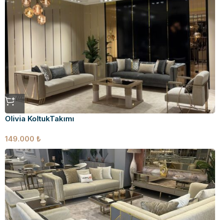
Olivia KoltukTakımı
149.000
₺