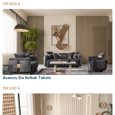
116.000
₺
Avanos Sis Koltuk Takımı
114.000
₺