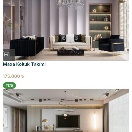
Maxa Koltuk Takımı
175.000
₺
YENI