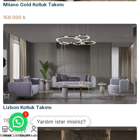
Milano Gold Koltuk Takımı
158.000
₺
Lizbon Koltuk Takımı
1
116.000
₺
Yardım ister misiniz?
Dükkan
İstek Listesi
Sepet
Hesabım