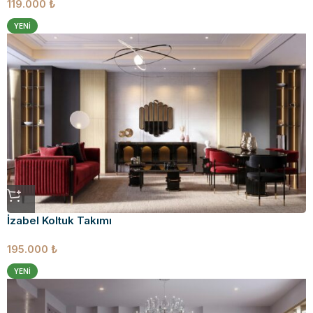
119.000
₺
YENI
İzabel Koltuk Takımı
195.000
₺
YENI