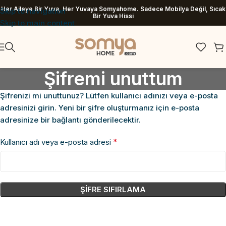
Her Aileye Bir Yuva, Her Yuvaya Somyahome. Sadece Mobilya Değil, Sıcak
Skip to navigation
Bir Yuva Hissi
Skip to main content
Şifremi unuttum
Şifrenizi mi unuttunuz? Lütfen kullanıcı adınızı veya e-posta
adresinizi girin. Yeni bir şifre oluşturmanız için e-posta
adresinize bir bağlantı gönderilecektir.
*
Kullanıcı adı veya e-posta adresi
ŞIFRE SIFIRLAMA