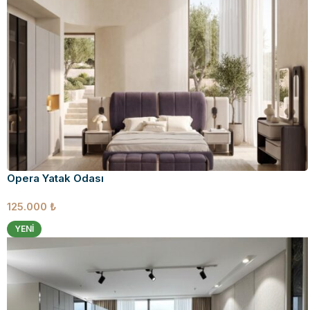
Opera Yatak Odası
125.000
₺
YENI