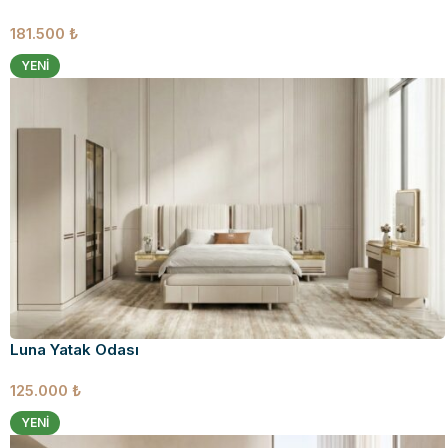
181.500
₺
YENI
Luna Yatak Odası
125.000
₺
YENI