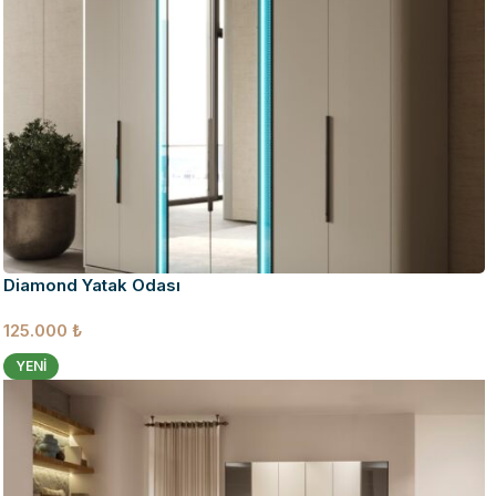
Diamond Yatak Odası
125.000
₺
YENI