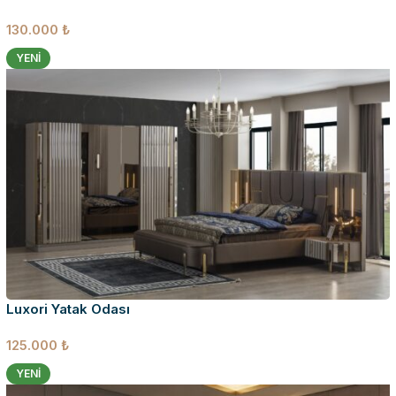
130.000
₺
YENI
Luxori Yatak Odası
125.000
₺
YENI