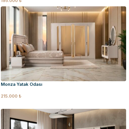
195.000
₺
Monza Yatak Odası
215.000
₺