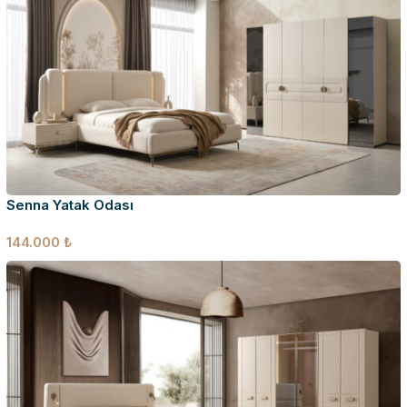
Senna Yatak Odası
144.000
₺