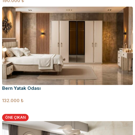
190.000
₺
Bern Yatak Odası
132.000
₺
ÖNE ÇIKAN