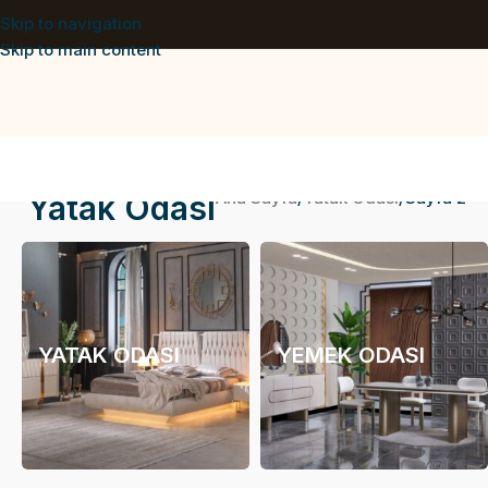
Skip to navigation
Skip to main content
Ana Sayfa
Yatak Odası
Sayfa 2
Yatak Odası
YATAK ODASI
YEMEK ODASI