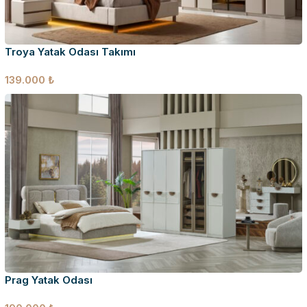
Troya Yatak Odası Takımı
139.000
₺
Prag Yatak Odası