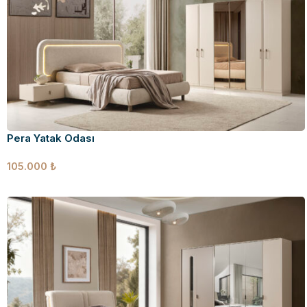
Pera Yatak Odası
105.000
₺