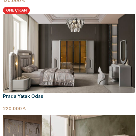
120.000
₺
ÖNE ÇIKAN
Prada Yatak Odası
220.000
₺