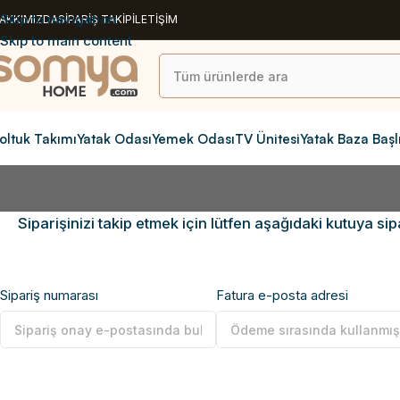
Skip to navigation
AKKIMIZDA
SİPARİŞ TAKİP
İLETİŞİM
Skip to main content
oltuk Takımı
Yatak Odası
Yemek Odası
TV Ünitesi
Yatak Baza Başl
Siparişinizi takip etmek için lütfen aşağıdaki kutuya s
Sipariş numarası
Fatura e-posta adresi