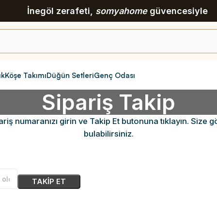
İnegöl zerafeti,
somyahome
güvencesiyle
ık
Köşe Takımı
Düğün Setleri
Genç Odası
Sipariş Takip
ipariş numaranızı girin ve Takip Et butonuna tıklayın. Size
bulabilirsiniz.
TAKIP ET