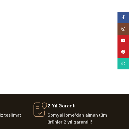
Face
Insta
YouT
Pinte
What
2 Yıl Garanti
z teslimat
SomyaHome'dan alınan tüm
ürünler 2 yıl garantili!