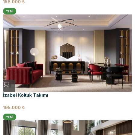
158.000
₺
YENI
İzabel Koltuk Takımı
195.000
₺
YENI