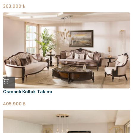
363.000
₺
Osmanlı Koltuk Takımı
405.900
₺