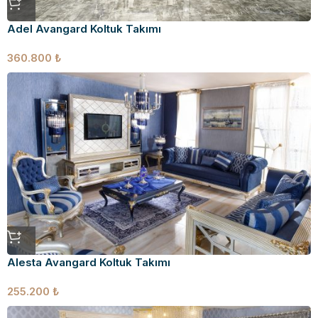
Adel Avangard Koltuk Takımı
360.800
₺
Alesta Avangard Koltuk Takımı
255.200
₺