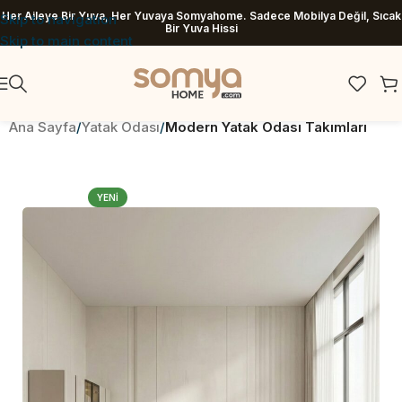
Her Aileye Bir Yuva, Her Yuvaya Somyahome. Sadece Mobilya Değil, Sıcak
Skip to navigation
Bir Yuva Hissi
Skip to main content
Ana Sayfa
Yatak Odası
Modern Yatak Odası Takımları
YENI