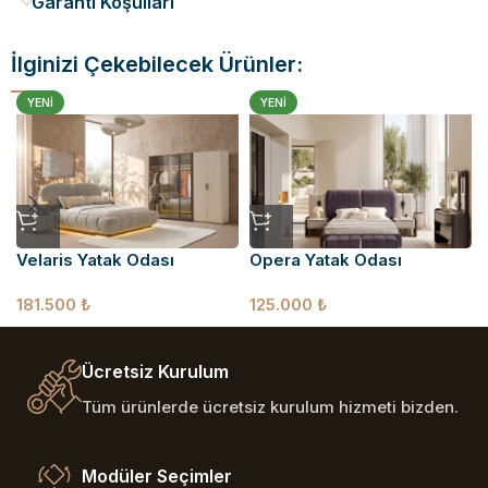
Garanti Koşulları
İlginizi Çekebilecek Ürünler:
YENI
YENI
Velaris Yatak Odası
Opera Yatak Odası
181.500
₺
125.000
₺
Ücretsiz Kurulum
Tüm ürünlerde ücretsiz kurulum hizmeti bizden.
Modüler Seçimler