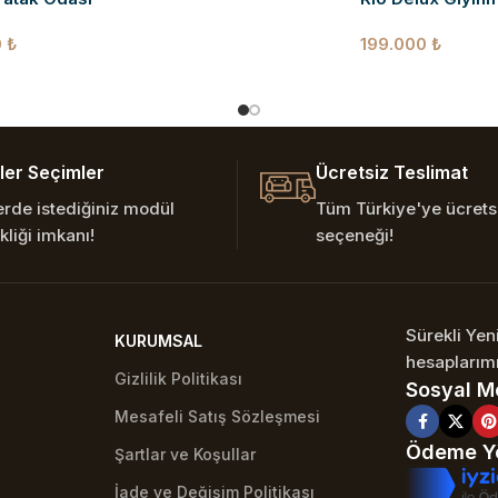
0
₺
199.000
₺
er Seçimler
Ücretsiz Teslimat
erde istediğiniz modül
Tüm Türkiye'ye ücretsi
kliği imkanı!
seçeneği!
Sürekli Ye
KURUMSAL
hesaplarımı
Gizlilik Politikası
Sosyal M
Mesafeli Satış Sözleşmesi
Ödeme Yö
Şartlar ve Koşullar
İade ve Değişim Politikası