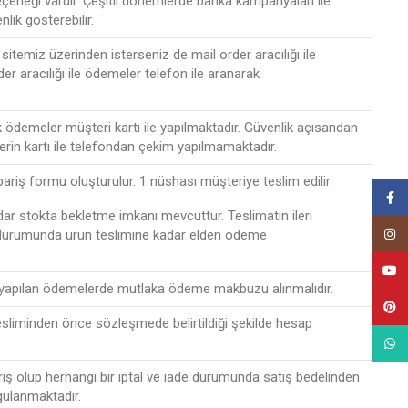
seçeneği vardır. Çeşitli dönemlerde banka kampanyaları ile
nlik gösterebilir.
sitemiz üzerinden isterseniz de mail order aracılığı ile
der aracılığı ile ödemeler telefon ile aranarak
ak ödemeler müşteri kartı ile yapılmaktadır. Güvenlik açısandan
lerin kartı ile telefondan çekim yapılmamaktadır.
ipariş formu oluşturulur. 1 nüshası müşteriye teslim edilir.
Face
r stokta bekletme imkanı mevcuttur. Teslimatın ileri
Insta
 durumunda ürün teslimine kadar elden ödeme
YouT
 yapılan ödemelerde mutlaka ödeme makbuzu alınmalıdır.
Pinte
esliminden önce sözleşmede belirtildiği şekilde hesap
What
riş olup herhangi bir iptal ve iade durumunda satış bedelinden
gulanmaktadır.