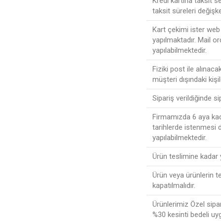
Kredi kartına taksit 
taksit süreleri değişke
Kart çekimi ister web 
yapılmaktadır. Mail or
yapılabilmektedir.
Fiziki post ile alınac
müşteri dışındaki kişi
Sipariş verildiğinde s
Firmamızda 6 aya kada
tarihlerde istenmesi
yapılabilmektedir.
Ürün teslimine kadar
Ürün veya ürünlerin t
kapatılmalıdır.
Ürünlerimiz Özel sipa
%30 kesinti bedeli uy