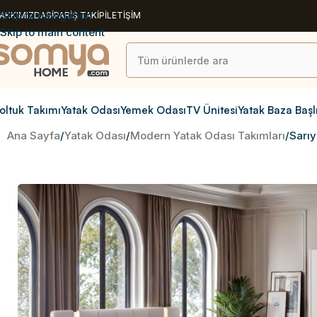
Skip to navigation
AKKIMIZDA
SİPARİŞ TAKİP
İLETİŞİM
Skip to main content
oltuk Takımı
Yatak Odası
Yemek Odası
TV Ünitesi
Yatak Baza Başl
Ana Sayfa
Yatak Odası
Modern Yatak Odası Takımları
Sarıy