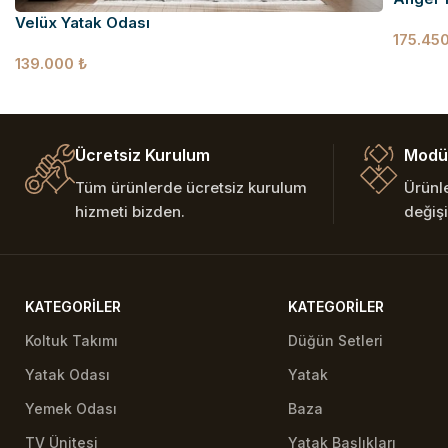
Velüx Yatak Odası
175.45
139.000
₺
Ücretsiz Kurulum
Modül
Tüm ürünlerde ücretsiz kurulum
Ürünl
hizmeti bizden.
değişi
KATEGORILER
KATEGORILER
Koltuk Takımı
Düğün Setleri
Yatak Odası
Yatak
Yemek Odası
Baza
TV Ünitesi
Yatak Başlıkları