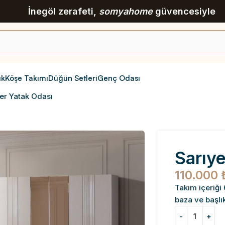
İnegöl zerafeti,
somyahome
güvencesiyle
ık
Köşe Takımı
Düğün Setleri
Genç Odası
er Yatak Odası
Sarıy
110.000
Takım içeriği
baza ve başlı