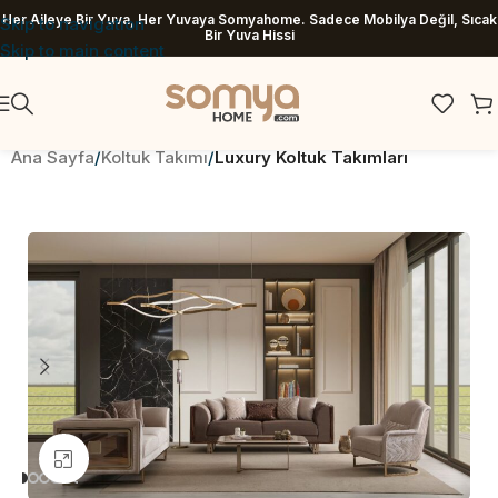
Her Aileye Bir Yuva, Her Yuvaya Somyahome. Sadece Mobilya Değil, Sıcak
Skip to navigation
Bir Yuva Hissi
Skip to main content
Ana Sayfa
Koltuk Takımı
Luxury Koltuk Takımları
Büyütmek için tıklayın