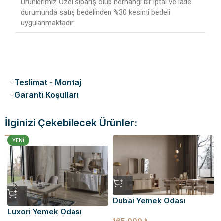
Ürünlerimiz Özel sipariş olup herhangi bir iptal ve iade
durumunda satış bedelinden %30 kesinti bedeli
uygulanmaktadır.
Teslimat - Montaj
Garanti Koşulları
İlginizi Çekebilecek Ürünler:
YENI
Dubai Yemek Odası
Luxori Yemek Odası
165.000
₺