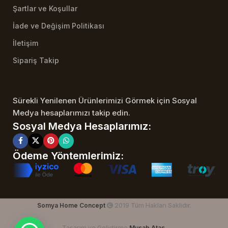
Şartlar ve Koşullar
İade ve Değişim Politikası
İletişim
Sipariş Takip
Sürekli Yenilenen Ürünlerimizi Görmek için Sosyal
Medya hesaplarımızı takip edin.
Sosyal Medya Hesaplarımız:
Ödeme Yöntemlerimiz:
Somya Home Concept
2019 Tüm Hakları Saklıdır.
Tasarım ve Geliştirme
Musab Atas
.