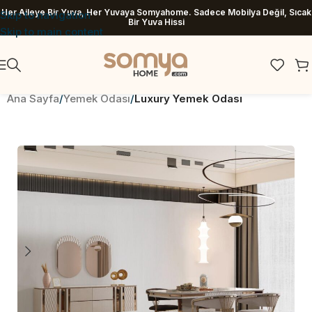
Her Aileye Bir Yuva, Her Yuvaya Somyahome. Sadece Mobilya Değil, Sıcak
Skip to navigation
Bir Yuva Hissi
Skip to main content
Ana Sayfa
Yemek Odası
Luxury Yemek Odası