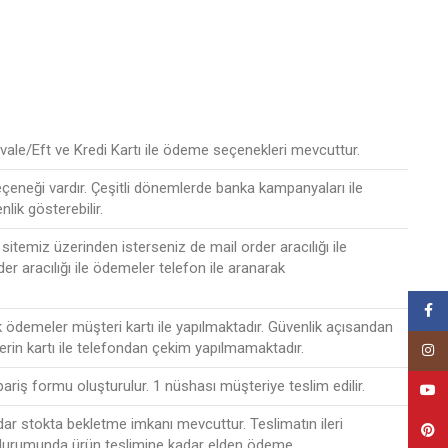
ale/Eft ve Kredi Kartı ile ödeme seçenekleri mevcuttur.
seçeneği vardır. Çeşitli dönemlerde banka kampanyaları ile
nlik gösterebilir.
sitemiz üzerinden isterseniz de mail order aracılığı ile
der aracılığı ile ödemeler telefon ile aranarak
Face
ak ödemeler müşteri kartı ile yapılmaktadır. Güvenlik açısandan
lerin kartı ile telefondan çekim yapılmamaktadır.
Insta
ipariş formu oluşturulur. 1 nüshası müşteriye teslim edilir.
YouT
r stokta bekletme imkanı mevcuttur. Teslimatın ileri
Pinte
 durumunda ürün teslimine kadar elden ödeme