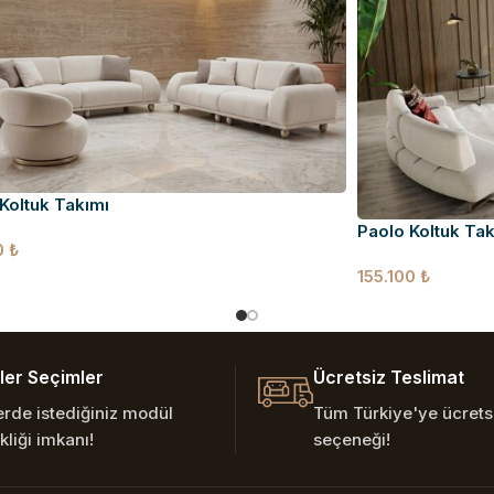
Koltuk Takımı
Paolo Koltuk Tak
0
₺
155.100
₺
er Seçimler
Ücretsiz Teslimat
erde istediğiniz modül
Tüm Türkiye'ye ücretsi
kliği imkanı!
seçeneği!