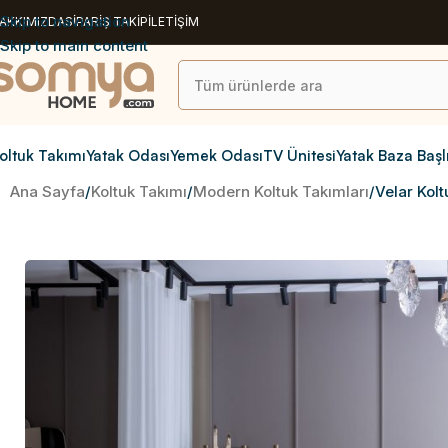
Skip to navigation
AKKIMIZDA
SİPARİŞ TAKİP
İLETİŞİM
Skip to main content
oltuk Takımı
Yatak Odası
Yemek Odası
TV Ünitesi
Yatak Baza Başl
Ana Sayfa
Koltuk Takımı
Modern Koltuk Takımları
Velar Kolt