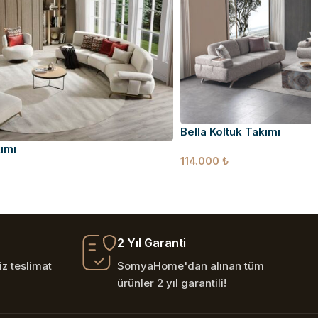
Bella Koltuk Takımı
ımı
114.000
₺
2 Yıl Garanti
z teslimat
SomyaHome'dan alınan tüm
ürünler 2 yıl garantili!