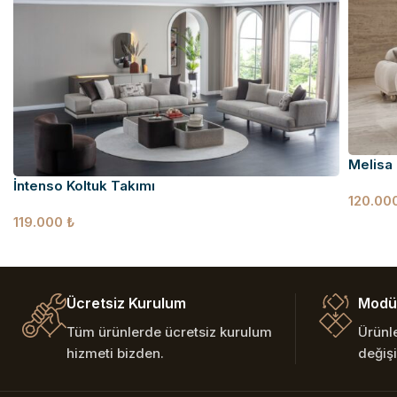
Melisa 
İntenso Koltuk Takımı
120.00
119.000
₺
Ücretsiz Kurulum
Modül
Tüm ürünlerde ücretsiz kurulum
Ürünl
hizmeti bizden.
değişi