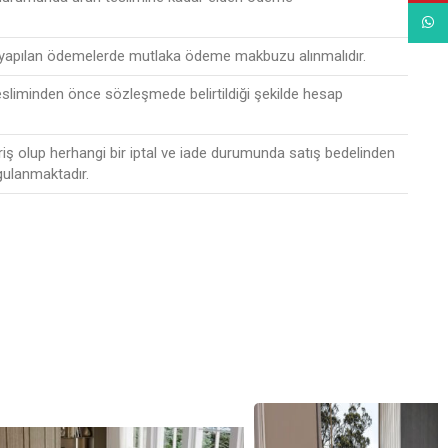
What
 yapılan ödemelerde mutlaka ödeme makbuzu alınmalıdır.
esliminden önce sözleşmede belirtildiği şekilde hesap
riş olup herhangi bir iptal ve iade durumunda satış bedelinden
gulanmaktadır.