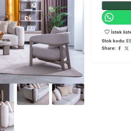
İstek lis
Stok kodu:
E
Share: