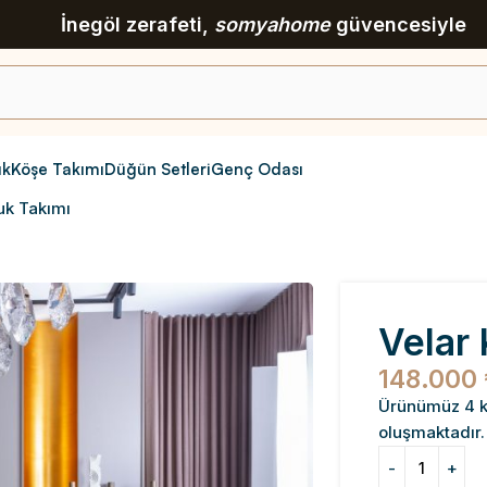
İnegöl zerafeti,
somyahome
güvencesiyle
ık
Köşe Takımı
Düğün Setleri
Genç Odası
uk Takımı
Velar 
148.000
Ürünümüz 4 ki
oluşmaktadır. 