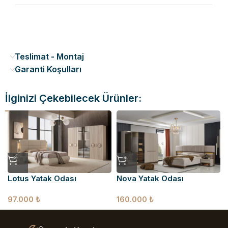
Teslimat - Montaj
Garanti Koşulları
İlginizi Çekebilecek Ürünler:
Lotus Yatak Odası
Nova Yatak Odası
97.000
₺
160.000
₺