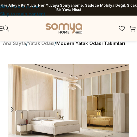
Her Aileye Bir Yuva, Her Yuvaya Somyahome. Sadece Mobilya Değil, Sıcak
Skip to navigation
Bir Yuva Hissi
Skip to main content
Ana Sayfa
Yatak Odası
Modern Yatak Odası Takımları