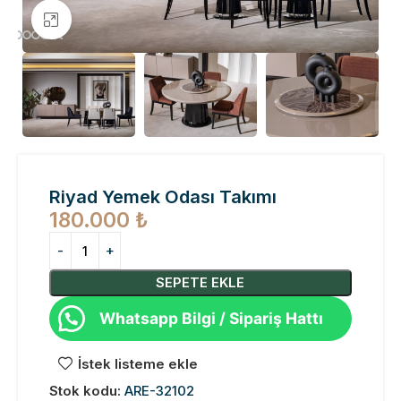
Büyütmek için tıklayın
Riyad Yemek Odası Takımı
180.000
₺
SEPETE EKLE
Whatsapp Bilgi / Sipariş Hattı
İstek listeme ekle
Stok kodu:
ARE-32102