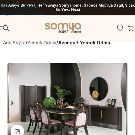
Her Aileye Bir Yuva, Her Yuvaya Somyahome. Sadece Mobilya Değil, Sıcak
Skip to navigation
Bir Yuva Hissi
Skip to main content
Ana Sayfa
Yemek Odası
Avangart Yemek Odası
Büyütmek için tıklayın