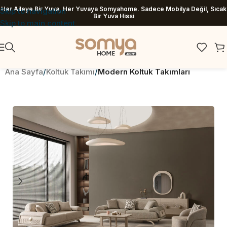
Her Aileye Bir Yuva, Her Yuvaya Somyahome. Sadece Mobilya Değil, Sıcak
Skip to navigation
Bir Yuva Hissi
Skip to main content
Ana Sayfa
Koltuk Takımı
Modern Koltuk Takımları