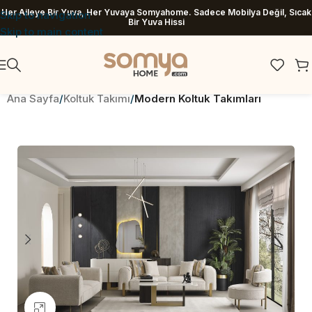
Her Aileye Bir Yuva, Her Yuvaya Somyahome. Sadece Mobilya Değil, Sıcak
Skip to navigation
Bir Yuva Hissi
Skip to main content
Ana Sayfa
Koltuk Takımı
Modern Koltuk Takımları
Büyütmek için tıklayın