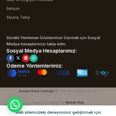
İletişim
Sipariş Takip
Sürekli Yenilenen Ürünlerimizi Görmek için Sosyal
Medya hesaplarımızı takip edin.
Sosyal Medya Hesaplarımız:
Ödeme Yöntemlerimiz:
Somya Home Concept
2019 Tüm Hakları Saklıdır.
Tasarım ve Geliştirme
Musab Atas
.
Web sitemizdeki deneyiminizi geliştirmek için
Dükkan
İstek Listesi
Sepet
Hesabım