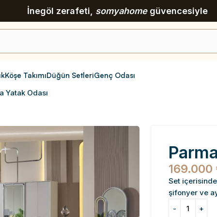
İnegöl zerafeti,
somyahome
güvencesiyle
ık
Köşe Takımı
Düğün Setleri
Genç Odası
a Yatak Odası
Parma
169.000
Set içerisinde
şifonyer ve a