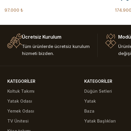
97.000
₺
174.90
Ücretsiz Kurulum
Modül
Tüm ürünlerde ücretsiz kurulum
Ürünl
hizmeti bizden.
değişi
KATEGORILER
KATEGORILER
Koltuk Takımı
Düğün Setleri
Yatak Odası
Yatak
Yemek Odası
Baza
TV Ünitesi
Yatak Başlıkları
Köşe takımı