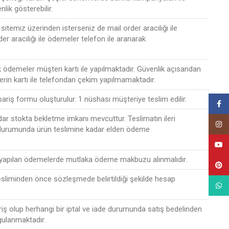
nlik gösterebilir.
sitemiz üzerinden isterseniz de mail order aracılığı ile
der aracılığı ile ödemeler telefon ile aranarak
ak ödemeler müşteri kartı ile yapılmaktadır. Güvenlik açısandan
lerin kartı ile telefondan çekim yapılmamaktadır.
ipariş formu oluşturulur. 1 nüshası müşteriye teslim edilir.
Face
r stokta bekletme imkanı mevcuttur. Teslimatın ileri
Insta
 durumunda ürün teslimine kadar elden ödeme
YouT
 yapılan ödemelerde mutlaka ödeme makbuzu alınmalıdır.
Pinte
esliminden önce sözleşmede belirtildiği şekilde hesap
What
riş olup herhangi bir iptal ve iade durumunda satış bedelinden
gulanmaktadır.