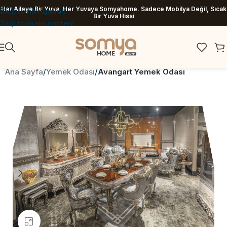
Her Aileye Bir Yuva, Her Yuvaya Somyahome. Sadece Mobilya Değil, Sıcak
Skip to navigation
Bir Yuva Hissi
Skip to main content
Ana Sayfa
Yemek Odası
Avangart Yemek Odası
Büyütmek için tıklayın