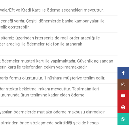
ale/Eft ve Kredi Kartı ile ödeme seçenekleri mevcuttur.
seçeneği vardır. Çeşitli dönemlerde banka kampanyaları ile
nlik gösterebilir.
sitemiz üzerinden isterseniz de mail order aracılığı ile
der aracılığı ile ödemeler telefon ile aranarak
ak ödemeler müşteri kartı ile yapılmaktadır. Güvenlik açısandan
lerin kartı ile telefondan çekim yapılmamaktadır.
Face
ipariş formu oluşturulur. 1 nüshası müşteriye teslim edilir.
Insta
r stokta bekletme imkanı mevcuttur. Teslimatın ileri
 durumunda ürün teslimine kadar elden ödeme
YouT
Pinte
 yapılan ödemelerde mutlaka ödeme makbuzu alınmalıdır.
What
esliminden önce sözleşmede belirtildiği şekilde hesap