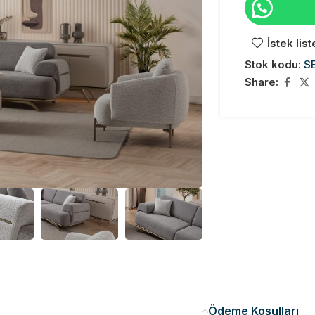
İstek lis
Stok kodu:
S
Share:
Ödeme Koşulları