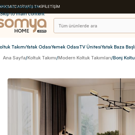
Skip to navigation
AKKIMIZDA
SİPARİŞ TAKİP
İLETİŞİM
Skip to main content
oltuk Takımı
Yatak Odası
Yemek Odası
TV Ünitesi
Yatak Baza Başl
Ana Sayfa
Koltuk Takımı
Modern Koltuk Takımları
Bonj Kolt