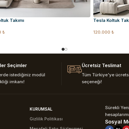
ltuk Takımı
Tesla Koltuk Tak
0
₺
120.000
₺
er Seçimler
Ücretsiz Teslimat
erde istediğiniz modül
Tüm Türkiye'ye ücretsi
kliği imkanı!
seçeneği!
Sürekli Ye
KURUMSAL
hesaplarımı
Gizlilik Politikası
Sosyal M
Mesafeli Satış Sözleşmesi