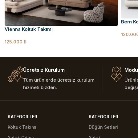
Bern Ko
Vienna Koltuk Takımı
120.00
125.000
₺
Ücretsiz Kurulum
Modül
Tüm ürünlerde ücretsiz kurulum
Ürünl
hizmeti bizden.
değişi
KATEGORILER
KATEGORILER
Koltuk Takımı
Düğün Setleri
Yatak Odası
Yatak