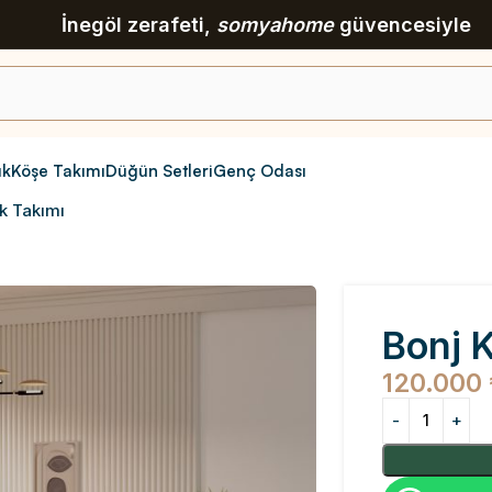
İnegöl zerafeti,
somyahome
güvencesiyle
ık
Köşe Takımı
Düğün Setleri
Genç Odası
uk Takımı
Bonj 
120.000