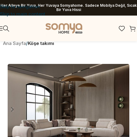
Her Aileye Bir Yuva, Her Yuvaya Somyahome. Sadece Mobilya Değil, Sıcak
Skip to navigation
Bir Yuva Hissi
Skip to main content
Ana Sayfa
Köşe takımı