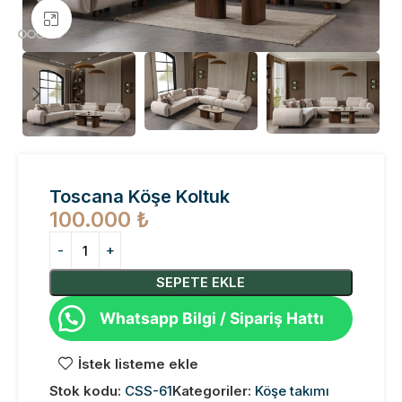
Büyütmek için tıklayın
Toscana Köşe Koltuk
100.000
₺
SEPETE EKLE
Whatsapp Bilgi / Sipariş Hattı
İstek listeme ekle
Stok kodu:
CSS-61
Kategoriler:
Köşe takımı