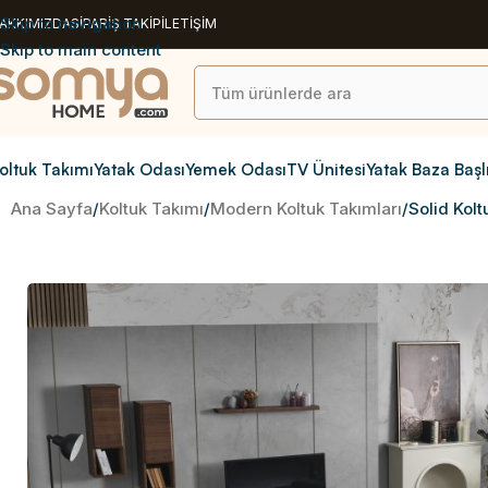
Skip to navigation
AKKIMIZDA
SİPARİŞ TAKİP
İLETİŞİM
Skip to main content
oltuk Takımı
Yatak Odası
Yemek Odası
TV Ünitesi
Yatak Baza Başl
Ana Sayfa
Koltuk Takımı
Modern Koltuk Takımları
Solid Kolt