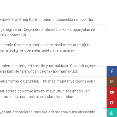
ale/Eft ve Kredi Kartı ile ödeme seçenekleri mevcuttur.
seçeneği vardır. Çeşitli dönemlerde banka kampanyaları ile
nlik gösterebilir.
sitemiz üzerinden isterseniz de mail order aracılığı ile
der aracılığı ile ödemeler telefon ile aranarak
ak ödemeler müşteri kartı ile yapılmaktadır. Güvenlik açısandan
lerin kartı ile telefondan çekim yapılmamaktadır.
Face
ipariş formu oluşturulur. 1 nüshası müşteriye teslim edilir.
Insta
r stokta bekletme imkanı mevcuttur. Teslimatın ileri
YouT
 durumunda ürün teslimine kadar elden ödeme
Pinte
 yapılan ödemelerde mutlaka ödeme makbuzu alınmalıdır.
What