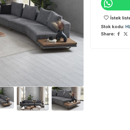
İstek lis
Stok kodu:
H
Share: