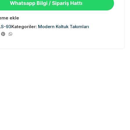
Whatsapp Bilgi / Sipariş Hattı
teme ekle
LS-93
Kategoriler:
Modern Koltuk Takımları