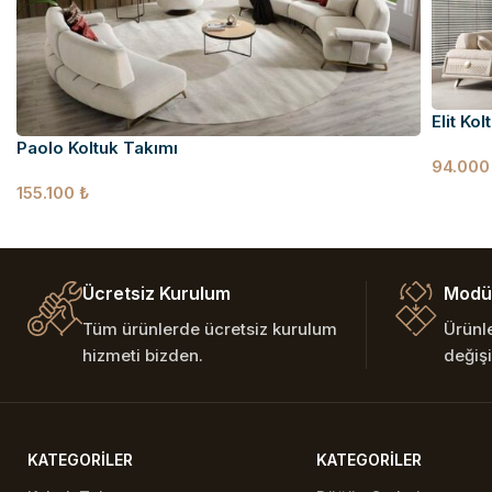
Elit Ko
Paolo Koltuk Takımı
94.00
155.100
₺
Ücretsiz Kurulum
Modül
Tüm ürünlerde ücretsiz kurulum
Ürünl
hizmeti bizden.
değişi
KATEGORILER
KATEGORILER