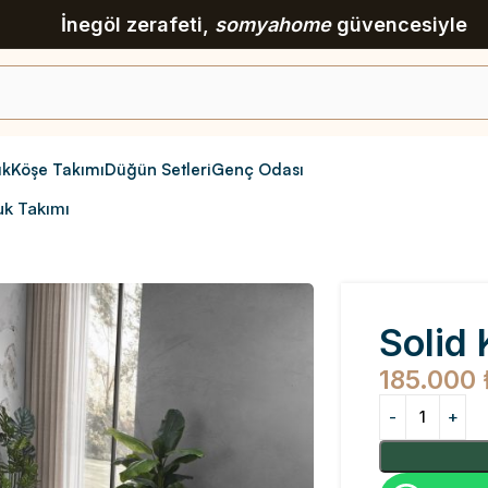
İnegöl zerafeti,
somyahome
güvencesiyle
ık
Köşe Takımı
Düğün Setleri
Genç Odası
uk Takımı
Solid 
185.000