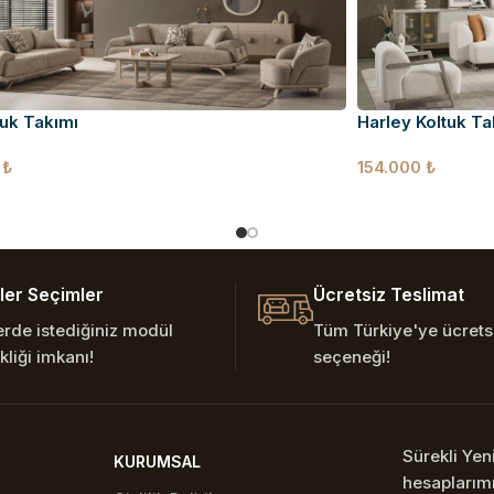
ltuk Takımı
Harley Koltuk Ta
0
₺
154.000
₺
er Seçimler
Ücretsiz Teslimat
erde istediğiniz modül
Tüm Türkiye'ye ücretsi
kliği imkanı!
seçeneği!
Sürekli Ye
KURUMSAL
hesaplarımı