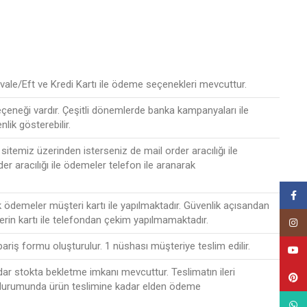
ale/Eft ve Kredi Kartı ile ödeme seçenekleri mevcuttur.
seçeneği vardır. Çeşitli dönemlerde banka kampanyaları ile
nlik gösterebilir.
sitemiz üzerinden isterseniz de mail order aracılığı ile
der aracılığı ile ödemeler telefon ile aranarak
Face
ak ödemeler müşteri kartı ile yapılmaktadır. Güvenlik açısandan
lerin kartı ile telefondan çekim yapılmamaktadır.
Insta
ipariş formu oluşturulur. 1 nüshası müşteriye teslim edilir.
YouT
r stokta bekletme imkanı mevcuttur. Teslimatın ileri
Pinte
 durumunda ürün teslimine kadar elden ödeme
What