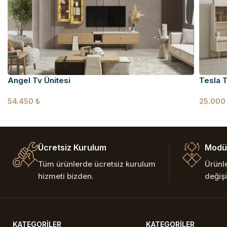
Angel Tv Ünitesi
Tesla T
54.450
₺
25.00
Ücretsiz Kurulum
Modül
Tüm ürünlerde ücretsiz kurulum
Ürünl
hizmeti bizden.
değişi
KATEGORILER
KATEGORILER