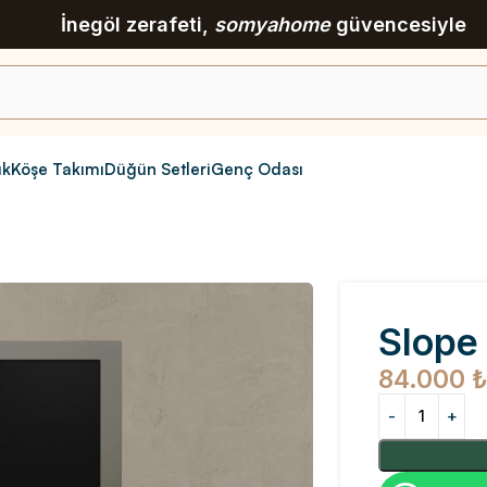
İnegöl zerafeti,
somyahome
güvencesiyle
ık
Köşe Takımı
Düğün Setleri
Genç Odası
Slope 
84.000