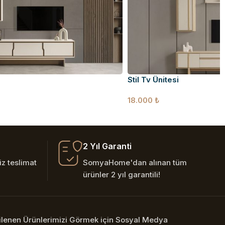
Stil Tv Ünitesi
18.000
₺
2 Yıl Garanti
z teslimat
SomyaHome'dan alınan tüm
ürünler 2 yıl garantili!
nilenen Ürünlerimizi Görmek için Sosyal Medya