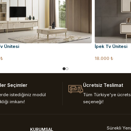
v Ünitesi
İpek Tv Ünitesi
0
₺
18.000
₺
er Seçimler
Ücretsiz Teslimat
erde istediğiniz modül
Tüm Türkiye'ye ücretsi
kliği imkanı!
seçeneği!
Sürekli Ye
KURUMSAL