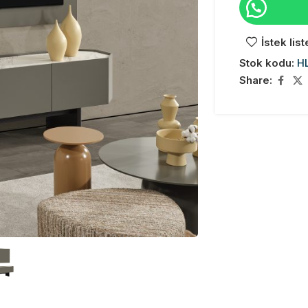
İstek lis
Stok kodu:
H
Share: