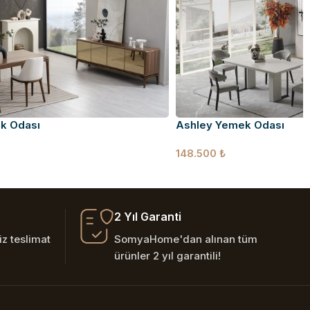
k Odası
Ashley Yemek Odası
148.500
₺
2 Yıl Garanti
z teslimat
SomyaHome'dan alınan tüm
ürünler 2 yıl garantili!