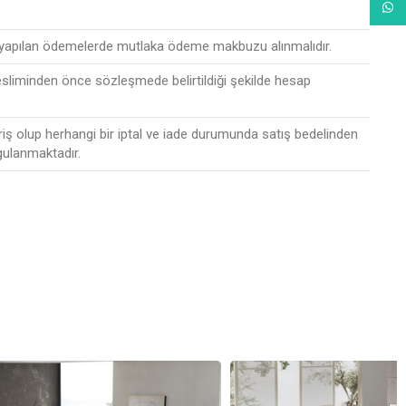
What
 yapılan ödemelerde mutlaka ödeme makbuzu alınmalıdır.
esliminden önce sözleşmede belirtildiği şekilde hesap
riş olup herhangi bir iptal ve iade durumunda satış bedelinden
gulanmaktadır.