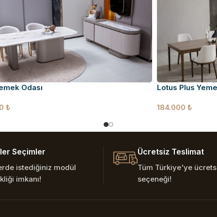
Yemek Odası
Lotus Plus Yeme
00
₺
184.000
₺
er Seçimler
Ücretsiz Teslimat
erde istediğiniz modül
Tüm Türkiye'ye ücretsi
kliği imkanı!
seçeneği!