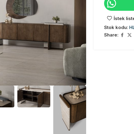
İstek lis
Stok kodu:
H
Share: