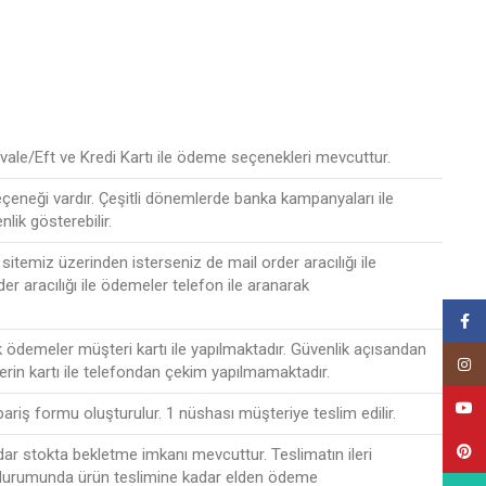
ale/Eft ve Kredi Kartı ile ödeme seçenekleri mevcuttur.
seçeneği vardır. Çeşitli dönemlerde banka kampanyaları ile
nlik gösterebilir.
sitemiz üzerinden isterseniz de mail order aracılığı ile
der aracılığı ile ödemeler telefon ile aranarak
Face
ak ödemeler müşteri kartı ile yapılmaktadır. Güvenlik açısandan
Insta
lerin kartı ile telefondan çekim yapılmamaktadır.
YouT
ipariş formu oluşturulur. 1 nüshası müşteriye teslim edilir.
Pinte
r stokta bekletme imkanı mevcuttur. Teslimatın ileri
 durumunda ürün teslimine kadar elden ödeme