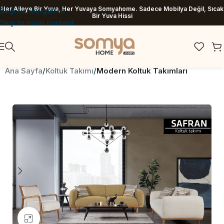
Her Aileye Bir Yuva, Her Yuvaya Somyahome. Sadece Mobilya Değil, Sıcak
Skip to navigation
Bir Yuva Hissi
Skip to main content
Ana Sayfa
Koltuk Takımı
Modern Koltuk Takımları
Büyütmek için tıklayın