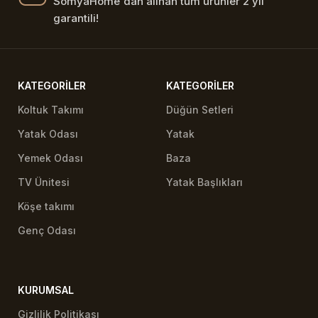
SomyaHome'dan alınan tüm ürünler 2 yıl
garantili!
KATEGORILER
KATEGORILER
Koltuk Takımı
Düğün Setleri
Yatak Odası
Yatak
Yemek Odası
Baza
TV Ünitesi
Yatak Başlıkları
Köşe takımı
Genç Odası
KURUMSAL
Gizlilik Politikası