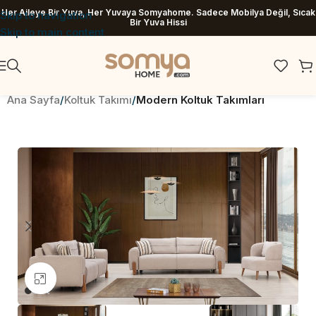
Her Aileye Bir Yuva, Her Yuvaya Somyahome. Sadece Mobilya Değil, Sıcak
Skip to navigation
Bir Yuva Hissi
Skip to main content
Ana Sayfa
Koltuk Takımı
Modern Koltuk Takımları
Büyütmek için tıklayın