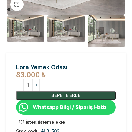
Büyütmek için tıklayın
Lora Yemek Odası
83.000
₺
SEPETE EKLE
Whatsapp Bilgi / Sipariş Hattı
İstek listeme ekle
Stok kodu:
ALB-502