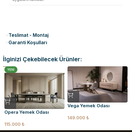
Teslimat - Montaj
Garanti Koşulları
İlginizi Çekebilecek Ürünler:
YENI
Vega Yemek Odası
Opera Yemek Odası
149.000
₺
115.000
₺