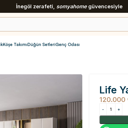
İnegöl zerafeti,
somyahome
güvencesiyle
ık
Köşe Takımı
Düğün Setleri
Genç Odası
ı
Life Y
120.000