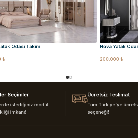
Yatak Odası Takımı
Nova Yatak Odas
0
₺
200.000
₺
er Seçimler
Ücretsiz Teslimat
erde istediğiniz modül
Tüm Türkiye'ye ücretsi
kliği imkanı!
seçeneği!