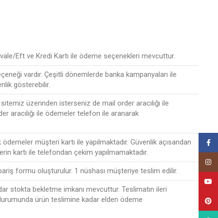
ale/Eft ve Kredi Kartı ile ödeme seçenekleri mevcuttur.
seçeneği vardır. Çeşitli dönemlerde banka kampanyaları ile
nlik gösterebilir.
sitemiz üzerinden isterseniz de mail order aracılığı ile
der aracılığı ile ödemeler telefon ile aranarak
ak ödemeler müşteri kartı ile yapılmaktadır. Güvenlik açısandan
Face
lerin kartı ile telefondan çekim yapılmamaktadır.
Insta
ipariş formu oluşturulur. 1 nüshası müşteriye teslim edilir.
YouT
r stokta bekletme imkanı mevcuttur. Teslimatın ileri
 durumunda ürün teslimine kadar elden ödeme
Pinte