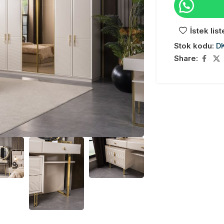
İstek lis
Stok kodu:
D
Share: