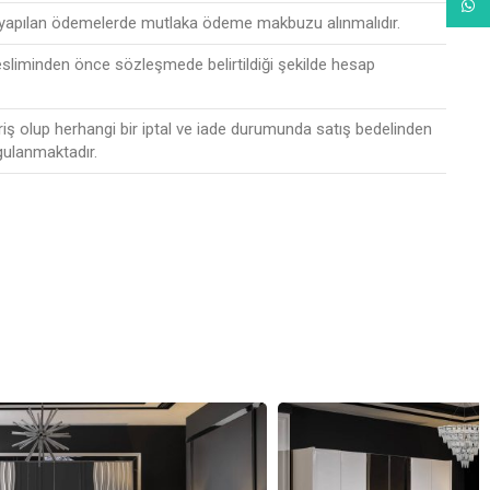
What
 yapılan ödemelerde mutlaka ödeme makbuzu alınmalıdır.
esliminden önce sözleşmede belirtildiği şekilde hesap
riş olup herhangi bir iptal ve iade durumunda satış bedelinden
gulanmaktadır.