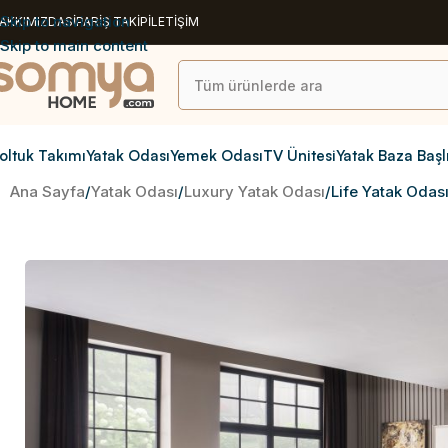
Skip to navigation
AKKIMIZDA
SİPARİŞ TAKİP
İLETİŞİM
Skip to main content
oltuk Takımı
Yatak Odası
Yemek Odası
TV Ünitesi
Yatak Baza Başl
Ana Sayfa
Yatak Odası
Luxury Yatak Odası
Life Yatak Odas