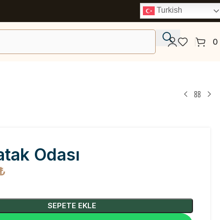
Turkish
0
atak Odası
₺
SEPETE EKLE