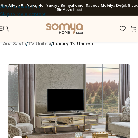
Her Aileye Bir Yuva, Her Yuvaya Somyahome. Sadece Mobilya Değil, Sıcak
Skip to navigation
Bir Yuva Hissi
Skip to main content
Ana Sayfa
TV Ünitesi
Luxury Tv Ünitesi