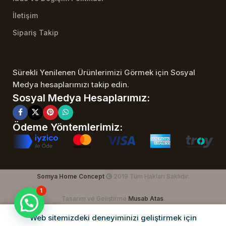
İletişim
Sipariş Takip
Sürekli Yenilenen Ürünlerimizi Görmek için Sosyal
Medya hesaplarımızı takip edin.
Sosyal Medya Hesaplarımız:
Ödeme Yöntemlerimiz:
Somya Home Concept
2019 Tüm Hakları Saklıdır.
1
Tasarım ve Geliştirme
Musab Atas
.
Web sitemizdeki deneyiminizi geliştirmek için
Dükkan
İstek Listesi
Sepet
Hesabım