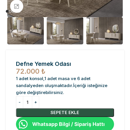
Büyütmek için tıklayın
Defne Yemek Odası
72.000
₺
1 adet konsol,1 adet masa ve 6 adet
sandalyeden oluşmaktadır.İçeriği isteğinize
göre değiştirebilirsiniz.
SEPETE EKLE
Whatsapp Bilgi / Sipariş Hattı