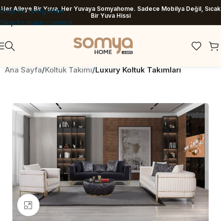
Her Aileye Bir Yuva, Her Yuvaya Somyahome. Sadece Mobilya Değil, Sıcak
Skip to navigation
Bir Yuva Hissi
Skip to main content
Ana Sayfa
Koltuk Takımı
Luxury Koltuk Takımları
Büyütmek için tıklayın