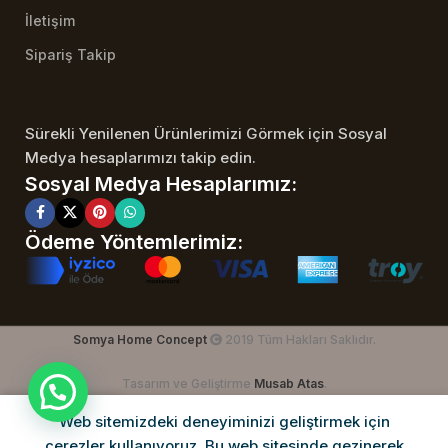
İletişim
Sipariş Takip
Sürekli Yenilenen Ürünlerimizi Görmek için Sosyal
Medya hesaplarımızı takip edin.
Sosyal Medya Hesaplarımız:
Ödeme Yöntemlerimiz:
Somya Home Concept
2019 Tüm Hakları Saklıdır.
Tasarım ve Geliştirme
Musab Atas
.
Web sitemizdeki deneyiminizi geliştirmek için
Dükkan
İstek Listesi
Sepet
Hesabım
çerezler kullanıyoruz. Bu web sitesinde gezinerek