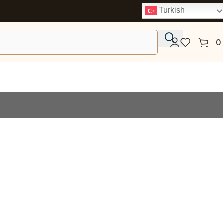
Turkish
0