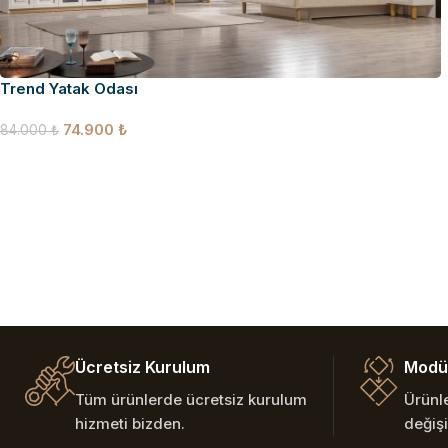
Trend Yatak Odası
74.900
₺
84.000
₺
Ücretsiz Kurulum
Modül
Tüm ürünlerde ücretsiz kurulum
Ürünl
hizmeti bizden.
değişi