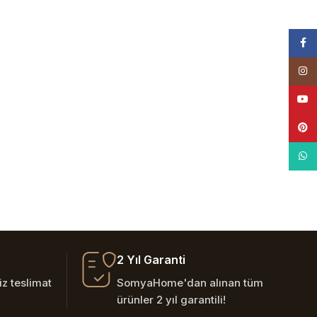
Face
Insta
YouT
Pinte
What
2 Yıl Garanti
z teslimat
SomyaHome'dan alınan tüm
ürünler 2 yıl garantili!