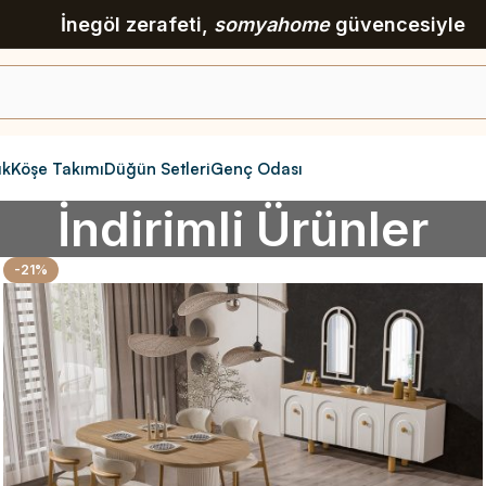
İnegöl zerafeti,
somyahome
güvencesiyle
ık
Köşe Takımı
Düğün Setleri
Genç Odası
İndirimli Ürünler
-21%