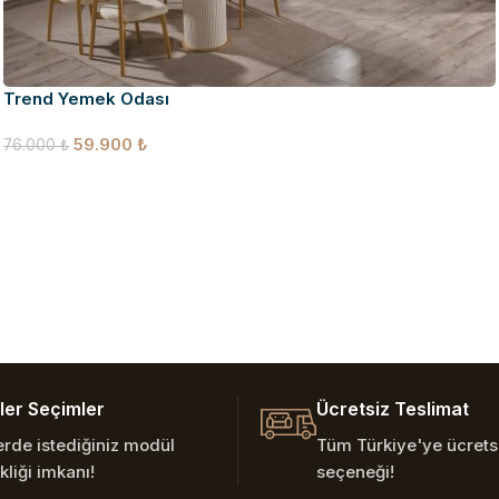
Trend Yemek Odası
59.900
₺
76.000
₺
er Seçimler
Ücretsiz Teslimat
erde istediğiniz modül
Tüm Türkiye'ye ücretsi
kliği imkanı!
seçeneği!